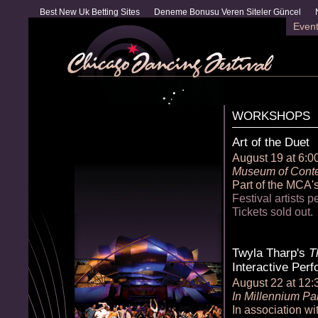
Best New Uk Betting Sites
Deneme Bonusu Veren Siteler Güncel
Even
WORKSHOPS
Art of the Duet
August 19 at 6:
Museum of Conte
Part of the MCA's
Festival artists 
Tickets sold out
Twyla Tharp's
T
Interactive Per
August 22 at 12:
In Millennium Pa
In association 