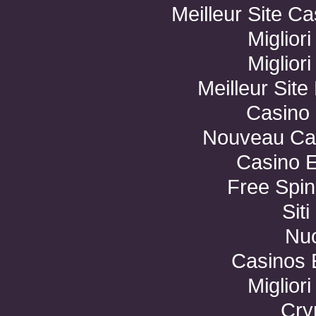
Meilleur Site C
Miglior
Miglior
Meilleur Sit
Casino 
Nouveau Cas
Casino E
Free Spin
Sit
Nuo
Casinos 
Miglior
Cry