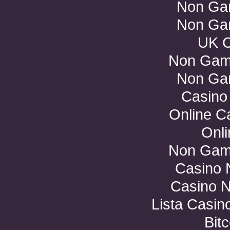
Non Ga
Non Ga
UK C
Non Gam
Non Ga
Casino
Online C
Onli
Non Gam
Casino 
Casino 
Lista Casi
Bit